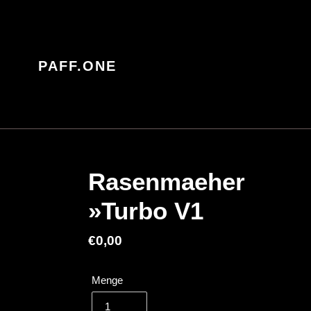
Direkt
zum
Inhalt
PAFF.ONE
Rasenmaeher
»Turbo V1
Normaler
€0,00
Preis
Menge